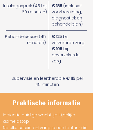
Intakegesprek (45 tot
€ 185
(inclusief
60 minuten)
voorbereiding,
diagnostiek en
behandelplan)
Behandelsessie (45
€ 125
bij
minuten)
verzekerde zorg
€ 105
bij
onverzekerde
zorg
Supervisie en leertherapie
€ 115
per
45 minuten.
Praktische informatie
Indicatie huidige wachttijd: tijdelijke
aameldstop
Na elke sessie ontvang je een factuur die