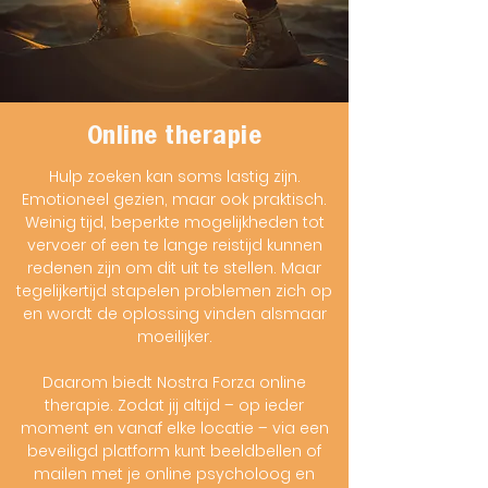
Online therapie
Hulp zoeken kan soms lastig zijn.
Emotioneel gezien, maar ook praktisch.
Weinig tijd, beperkte mogelijkheden tot
vervoer of een te lange reistijd kunnen
redenen zijn om dit uit te stellen. Maar
tegelijkertijd stapelen problemen zich op
en wordt de oplossing vinden alsmaar
moeilijker.
Daarom biedt Nostra Forza online
therapie. Zodat jij altijd – op ieder
moment en vanaf elke locatie – via een
beveiligd platform kunt beeldbellen of
mailen met je online psycholoog en