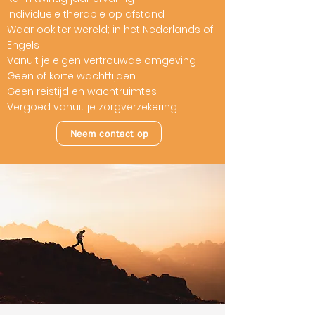
Individuele therapie op afstand
Waar ook ter wereld; in het Nederlands of
Engels
Vanuit je eigen vertrouwde omgeving
Geen of korte wachttijden
Geen reistijd en wachtruimtes
Vergoed vanuit je zorgverzekering
Neem contact op