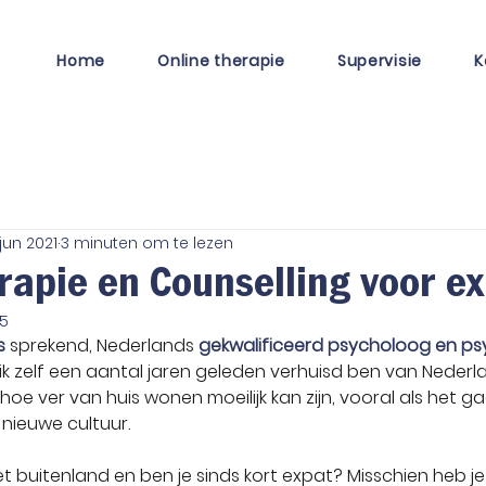
Home
Online therapie
Supervisie
K
jun 2021
3 minuten om te lezen
rapie en Counselling voor e
25
s
 sprekend, Nederlands 
gekwalificeerd psycholoog en p
 ik zelf een aantal jaren geleden verhuisd ben van Nederl
k hoe ver van huis wonen moeilijk kan zijn, vooral als het g
nieuwe cultuur.
het buitenland en ben je sinds kort expat? Misschien heb j