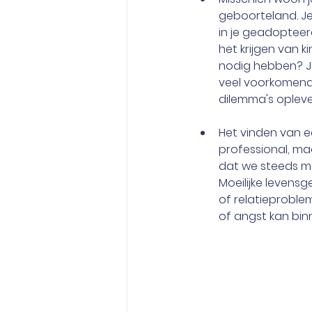
geboorteland. Je
in je geadopteerd
het krijgen van 
nodig hebben? Je
veel voorkomende
dilemma's oplev
Het vinden van ee
professional, ma
dat we steeds me
Moeilijke levensg
of relatieproble
of angst kan bin