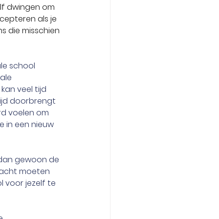
elf dwingen om 
cepteren als je 
ns die misschien 
le school 
ale 
an veel tijd 
tijd doorbrengt 
rd voelen om 
e in een nieuw 
e dan gewoon de 
 wacht moeten 
 voor jezelf te 
e 