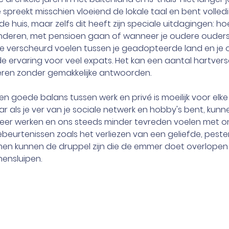
 spreekt misschien vloeiend de lokale taal en bent volled
e huis, maar zelfs dit heeft zijn speciale uitdagingen: hoe
kinderen, met pensioen gaan of wanneer je oudere ouders 
 verscheurd voelen tussen je geadopteerde land en je o
 ervaring voor veel expats. Het kan een aantal hartver
eren zonder gemakkelijke antwoorden.
n goede balans tussen werk en privé is moeilijk voor elke
ar als je ver van je sociale netwerk en hobby's bent, kun
er werken en ons steeds minder tevreden voelen met ons
ebeurtenissen zoals het verliezen van een geliefde, peste
men kunnen de druppel zijn die de emmer doet overlopen
nensluipen.