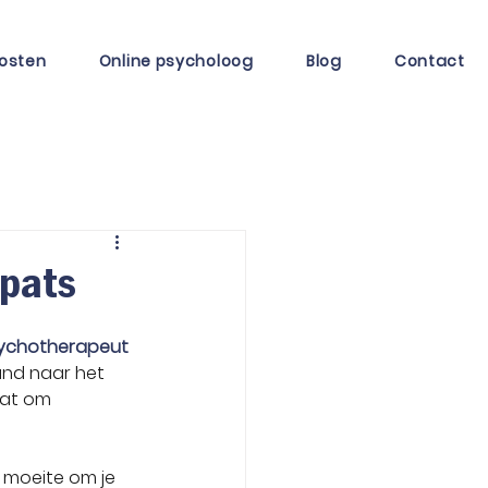
osten
Online psycholoog
Blog
Contact
xpats
sychotherapeut 
and naar het 
aat om 
e moeite om je 