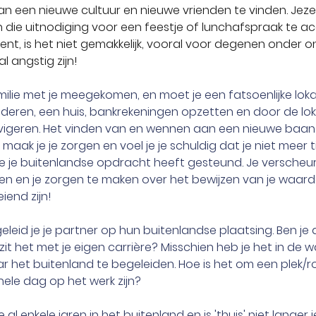
n een nieuwe cultuur en nieuwe vrienden te vinden. Jez
n die uitnodiging voor een feestje of lunchafspraak te ac
kent, is het niet gemakkelijk, vooral voor degenen onder o
l angstig zijn!
amilie met je meegekomen, en moet je een fatsoenlijke loka
inderen, een huis, bankrekeningen opzetten en door de lok
igeren. Het vinden van en wennen aan een nieuwe baan k
 maak je je zorgen en voel je je schuldig dat je niet meer 
ie je buitenlandse opdracht heeft gesteund. Je verscheu
en en je zorgen te maken over het bewijzen van je waard
end zijn!
eleid je je partner op hun buitenlandse plaatsing. Ben j
zit het met je eigen carrière? Misschien heb je het in de
 het buitenland te begeleiden. Hoe is het om een plek/rol
hele dag op het werk zijn?
al enkele jaren in het buitenland en is 'thuis' niet langer j