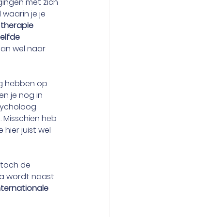
ingen met zich 
waarin je je 
 therapie 
elfde 
dan wel naar 
ng hebben op 
n je nog in 
sycholoog 
 Misschien heb 
hier juist wel 
ij toch de 
za wordt naast 
nternationale 