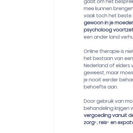
gaat om het besprek
mee kunnen brengen, d
vaak toch het beste 
gewoon in je moeder
psycholoog voortzett
een ander land verhu
Online therapie is n
het bestaan van een e
Nederland of elders 
geweest, maar moest
je nooit eerder behand
behoefte aan.
Door gebruik van mo
behandeling krijgen w
vergoeding vanuit de
zorg-, reis- en expa