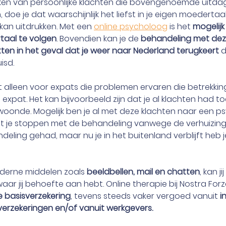
en van persoonlijke klachten die bovengenoemde uitdag
oe je dat waarschijnlijk het liefst in je eigen moedertaal 
kan uitdrukken. Met een 
online psycholoog
 is het 
mogelijk
taal te volgen
. Bovendien kan je de 
behandeling met dez
en in het geval dat je weer naar Nederland terugkeert
 
isd.
iet alleen voor expats die problemen ervaren die betrekki
xpat. Het kan bijvoorbeeld zijn dat je al klachten had toe
woonde. Mogelijk ben je al met deze klachten naar een p
 je stoppen met de behandeling vanwege de verhuizing.
eling gehad, maar nu je in het buitenland verblijft heb je 
derne middelen zoals 
beeldbellen, mail en chatten
, kan j
aar jij behoefte aan hebt. Online therapie bij Nostra For
 basisverzekering
, tevens steeds vaker vergoed vanuit 
i
tverzekeringen en/of vanuit werkgevers.